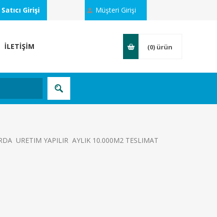
Satıcı Girişi
Müşteri Girişi
İLETİŞİM
(0)
ürün
RDA URETIM YAPILIR AYLIK 10.000M2 TESLIMAT