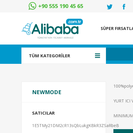
+90 555 190 45 65
SÜPER FIRSATL
TÜM KATEGORİLER
100%poly
NEWMODE
YURT ICI
SATICILAR
MINIMUM 
1E5TMy21DM2cR13sQbLukgKBkR3ZSaRbeB