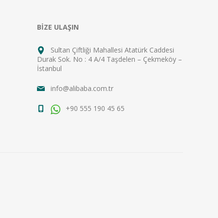
BİZE ULAŞIN
Sultan Çiftliği Mahallesi Atatürk Caddesi
Durak Sok. No : 4 A/4 Taşdelen – Çekmeköy –
İstanbul
info@alibaba.com.tr
+90 555 190 45 65