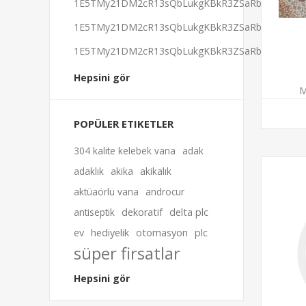
1E5TMy21DM2cR13sQbLukgKBkR3ZSaRbeB
1E5TMy21DM2cR13sQbLukgKBkR3ZSaRbeB
1E5TMy21DM2cR13sQbLukgKBkR3ZSaRbeB
Hepsini gör
M
POPÜLER ETIKETLER
304 kalite kelebek vana
adak
adaklık
akika
akikalık
aktüaörlü vana
androcur
antiseptik
dekoratif
delta plc
ev
hediyelik
otomasyon
plc
süper firsatlar
Hepsini gör