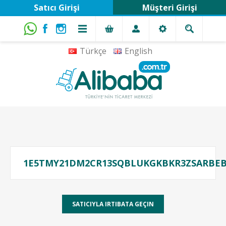
Satıcı Girişi
Müşteri Girişi
Türkçe
English
1E5TMY21DM2CR13SQBLUKGKBKR3ZSARBE