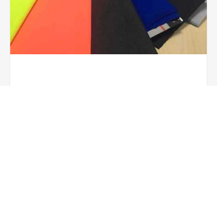
DALGIÇ KUMAŞ
37,00 TL
Minimum sipariş adeti:
200