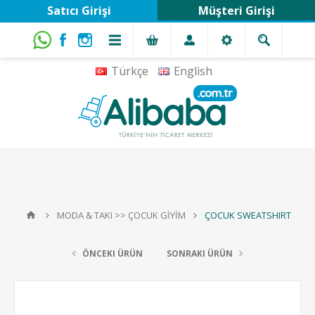
Satıcı Girişi
Müşteri Girişi
Türkçe
English
MODA & TAKI >> ÇOCUK GİYİM
ÇOCUK SWEATSHIRT
ÖNCEKI ÜRÜN
SONRAKI ÜRÜN