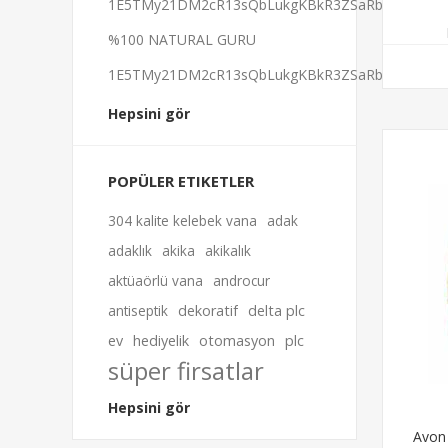
1E5TMy21DM2cR13sQbLukgKBkR3ZSaRbeB
%100 NATURAL GURU
1E5TMy21DM2cR13sQbLukgKBkR3ZSaRbeB
Hepsini gör
POPÜLER ETIKETLER
304 kalite kelebek vana
adak
adaklık
akika
akikalık
aktüaörlü vana
androcur
antiseptik
dekoratif
delta plc
ev
hediyelik
otomasyon
plc
süper firsatlar
Hepsini gör
Avon 