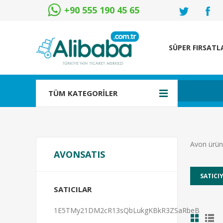
+90 555 190 45 65
SÜPER FIRSATL
TÜM KATEGORİLER
Avon ürünl
AVONSATIS
SATICILAR
1E5TMy21DM2cR13sQbLukgKBkR3ZSaRbeB