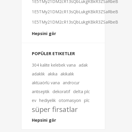
1E5TMy21DM2cR13sQbLukgKBkR3ZSaRbeB
1E5TMy21DM2cR13sQbLukgKBkR3ZSaRbeB
1E5TMy21DM2cR13sQbLukgKBkR3ZSaRbeB
Hepsini gör
POPÜLER ETIKETLER
304 kalite kelebek vana
adak
adaklık
akika
akikalık
aktüaörlü vana
androcur
antiseptik
dekoratif
delta plc
ev
hediyelik
otomasyon
plc
süper firsatlar
Hepsini gör