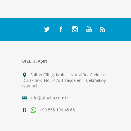
BİZE ULAŞIN
Sultan Çiftliği Mahallesi Atatürk Caddesi
Durak Sok. No : 4 A/4 Taşdelen – Çekmeköy –
İstanbul
info@alibaba.com.tr
+90 555 190 45 65