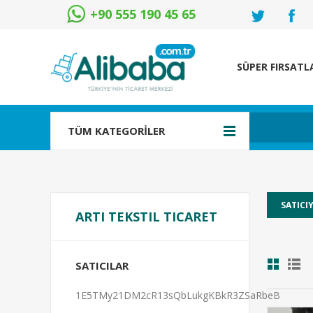
+90 555 190 45 65
SÜPER FIRSATL
TÜM KATEGORİLER
ARTI TEKSTIL TICARET
SATICILAR
1E5TMy21DM2cR13sQbLukgKBkR3ZSaRbeB