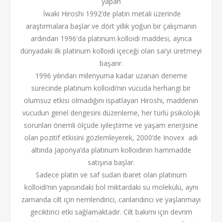
yapan
İwaki Hiroshi 1992’de platin metali üzerinde
araştırmalara başlar ve dört yıllık yoğun bir çalışmanın
ardından 1996'da platinum kolloidi maddesi, ayrıca
dünyadaki ilk platinum kolloidi içeceği olan sai’yi üretmeyi
başarır.
1996 yılından milenyuma kadar uzanan deneme
sürecinde platinum kolloidi’nin vücuda herhangi bir
olumsuz etkisi olmadığını ispatlayan Hiroshi, maddenin
vücudun genel dengesini düzenleme, her türlü psikolojik
sorunları önemli ölçüde iyileştirme ve yaşam enerjisine
olan pozitif etkisini gözlemleyerek, 2000’de Inovex adı
altında Japonya’da platinum kolloidinin hammadde
satışına başlar.
Sadece platin ve saf sudan ibaret olan platinum
kolloidi’nin yapısındaki bol miktardaki su molekülü, aynı
zamanda cilt için nemlendirici, canlandırıcı ve yaşlanmayı
geciktirici etki sağlamaktadır. Cilt bakımı için devrim