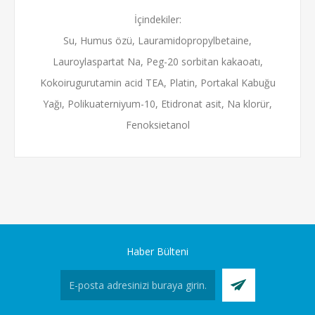
İçindekiler:
Su, Humus özü, Lauramidopropylbetaine,
Lauroylaspartat Na, Peg-20 sorbitan kakaoatı,
Kokoirugurutamin acid TEA, Platin, Portakal Kabuğu
Yağı, Polikuaterniyum-10, Etidronat asit, Na klorür,
Fenoksietanol
Haber Bülteni