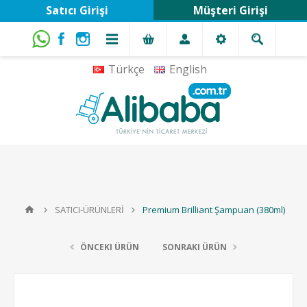
Satıcı Girişi
Müşteri Girişi
Türkçe
English
SATICI-ÜRÜNLERİ
Premium Brilliant Şampuan (380ml)
ÖNCEKI ÜRÜN
SONRAKI ÜRÜN