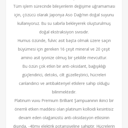
Tüm işlem sürecinde bileşenlerin değişime uğramaması
için, çözücü olarak Japonya Aso Dağı’nın doğal suyunu
kullanıyoruz. Bu su sabırla bekleyerek oluşturulmuş
doğal ekstraksiyon sıvısıdır.
Humus özünde, fulvic asit başta olmak üzere saçın
büyümesi için gereken 16 çeşit mineral ve 20 çeşit
amino asit iyonize olmuş bir şekilde mevcuttur.
Bu özün çok etkin bir anti-oksidant, bağışıklığı
güçlendirici, detoks, cilt güzelleştirici, hücreleri
canlandırıcı ve antibakteriyel etkilere sahip olduğu
bilinmektedir.
Platinum vuvu Premium Brilliant Şampuanının ikinci bir
önemli etken maddesi olan platinum kolloidi kesintisiz
devam eden olağanüstü anti-oksidasyon etkisinin
dışında, -40mv elektrik potansiyeline sahiptir. Hücrelerin