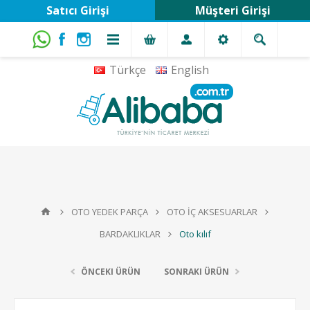
Satıcı Girişi
Müşteri Girişi
Türkçe
English
OTO YEDEK PARÇA
OTO İÇ AKSESUARLAR
BARDAKLIKLAR
Oto kılıf
ÖNCEKI ÜRÜN
SONRAKI ÜRÜN