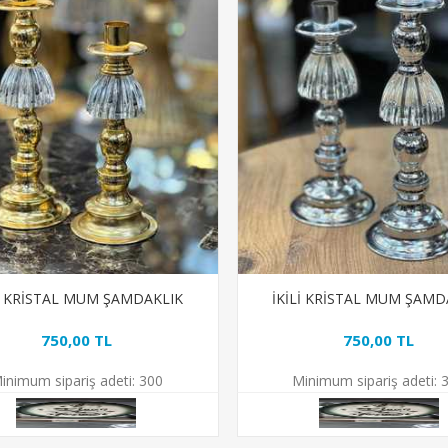
Lİ KRİSTAL MUM ŞAMDAKLIK
İKİLİ KRİSTAL MUM ŞAMD
750,00 TL
750,00 TL
inimum sipariş adeti:
300
Minimum sipariş adeti:
3