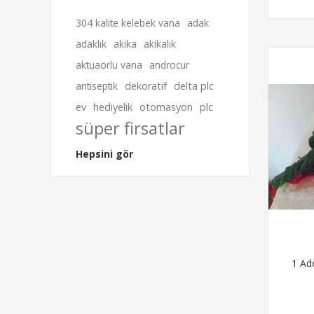
304 kalite kelebek vana
adak
adaklık
akika
akikalık
aktüaörlü vana
androcur
antiseptik
dekoratif
delta plc
ev
hediyelik
otomasyon
plc
süper firsatlar
Hepsini gör
1 Ad