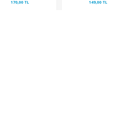
170,00 TL
149,00 TL
Minimum sipariş adeti:
0
Minimum sipariş adeti: