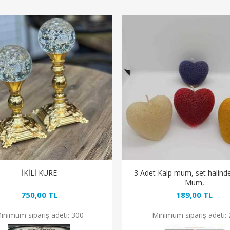
İKİLİ KÜRE
3 Adet Kalp mum, set halind
Mum,
750,00 TL
189,00 TL
inimum sipariş adeti:
300
Minimum sipariş adeti: