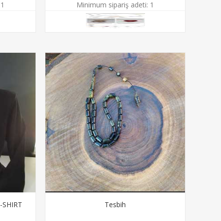
1
Minimum sipariş adeti:
1
-SHIRT
Tesbih