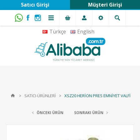
Satıcı Girişi
Müşteri Girişi
Türkçe
English
SATICI-ÜRÜNLERİ
XSZ20 HERİON PRES EMNİYET VALFİ
ÖNCEKI ÜRÜN
SONRAKI ÜRÜN