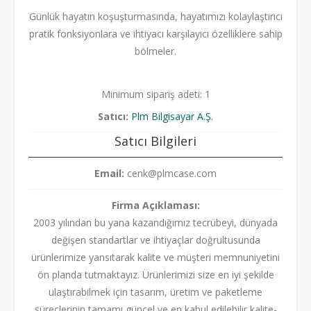
Günlük hayatın koşuşturmasında, hayatımızı kolaylaştırıcı
pratik fonksiyonlara ve ihtiyacı karşılayıcı özelliklere sahip
bölmeler.
Minimum sipariş adeti: 1
Satıcı:
Plm Bilgisayar A.Ş.
Satıcı Bilgileri
Email:
cenk@plmcase.com
Firma Açıklaması:
2003 yılından bu yana kazandığımız tecrübeyi, dünyada
değişen standartlar ve ihtiyaçlar doğrultusunda
ürünlerimize yansıtarak kalite ve müşteri memnuniyetini
ön planda tutmaktayız. Ürünlerimizi size en iyi şekilde
ulaştırabilmek için tasarım, üretim ve paketleme
süreçlerinin tamamı güncel ve en kabul edilebilir kalite-