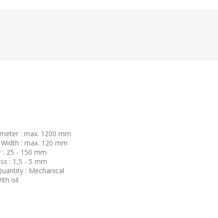
ameter : max. 1200 mm
n Width : max. 120 mm
r : 25 - 150 mm
ess : 1,5 - 5 mm
uantity : Mechanical
th oil