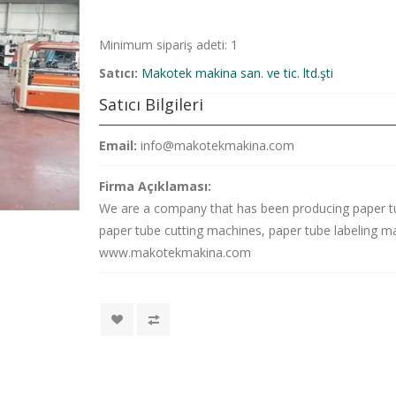
Minimum sipariş adeti: 1
Satıcı:
Makotek makina san. ve tic. ltd.şti
Satıcı Bilgileri
Email:
info@makotekmakina.com
Firma Açıklaması:
We are a company that has been producing paper t
paper tube cutting machines, paper tube labeling m
www.makotekmakina.com