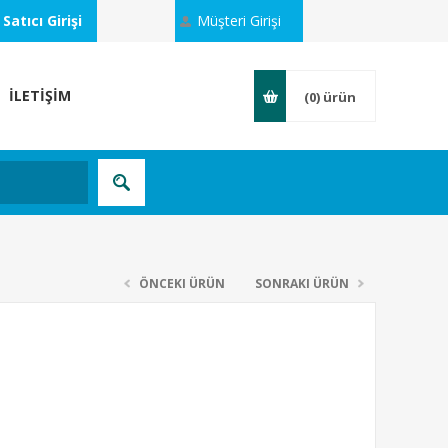
Satıcı Girişi
Müşteri Girişi
İLETİŞİM
(0)
ürün
ÖNCEKI ÜRÜN
SONRAKI ÜRÜN