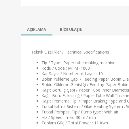
AÇIKLAMA
BİZE ULAŞIN
Teknik Özellikler / Technical Specifications
Tip / Type : Paper tube making machine
Kodu / Code : MTM -1000
Kat Sayısı / Number of Layer : 10
Bobin Yükleme Çapı / Feeding Paper Bobin Di
Bobin Yükleme Genişliği / Feeding Paper Bobi
Kağıt Boru İç Çapı / Paper Tube Inner Diamete
Kağıt Boru Et kalınlığı/ Paper Tube Wall Thickn
Kağıt Frenleme Tipi / Paper Braking Type and Q
Tutkal Isıtma Sistemi / Glue Heating System : Wi
Tutkal Pompası Tipi/ Pump type : With air
Hız / Speed : max. 30 m / min
Toplam Güç / Total Power : 11 Kwh