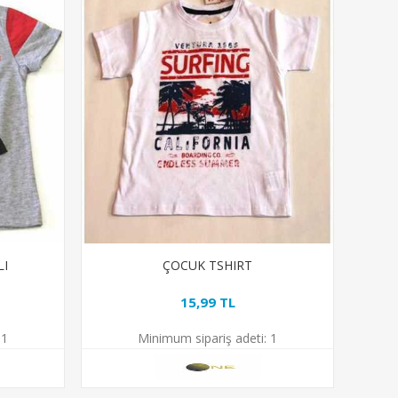
LI
ÇOCUK TSHIRT
15,99 TL
1
Minimum sipariş adeti:
1