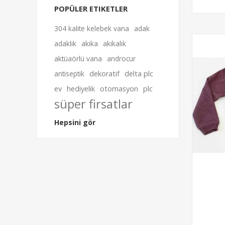
POPÜLER ETIKETLER
304 kalite kelebek vana
adak
adaklık
akika
akikalık
aktüaörlü vana
androcur
antiseptik
dekoratif
delta plc
ev
hediyelik
otomasyon
plc
süper firsatlar
Hepsini gör