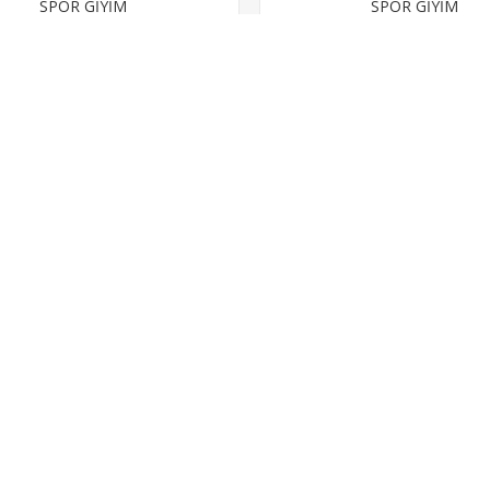
SPOR GİYİM
SPOR GİYİM
22,00 TL
80,00 TL
Minimum sipariş adeti:
80
Minimum sipariş adeti:
IZMETLERI
HESAP DETAYLARIM