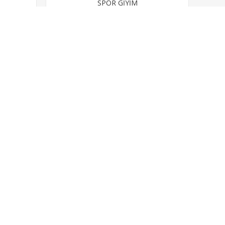
SPOR GİYİM
85,00 TL
50
Minimum sipariş adeti:
50
BİZE ULAŞIN