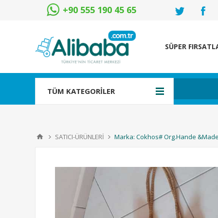
+90 555 190 45 65
SÜPER FIRSATL
TÜM KATEGORİLER
SATICI-ÜRÜNLERİ
Marka: Cokhos# Org.Hande &Made