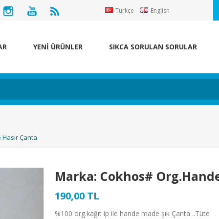
Türkçe
English
AR
YENİ ÜRÜNLER
SIKCA SORULAN SORULAR
 Hasır Çanta
Marka: Cokhos# Org.Hand
190,00 TL
%100 org.kağıt ip ile hande made şık Çanta ..Tüte