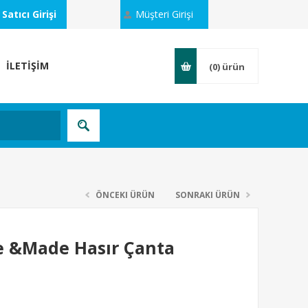
Satıcı Girişi
Müşteri Girişi
İLETİŞİM
(0)
ürün
ÖNCEKI ÜRÜN
SONRAKI ÜRÜN
e &Made Hasır Çanta