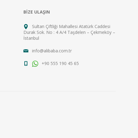
BİZE ULAŞIN
Sultan Çiftliği Mahallesi Atatürk Caddesi
Durak Sok. No : 4 A/4 Taşdelen – Çekmeköy –
İstanbul
info@alibaba.com.tr
+90 555 190 45 65