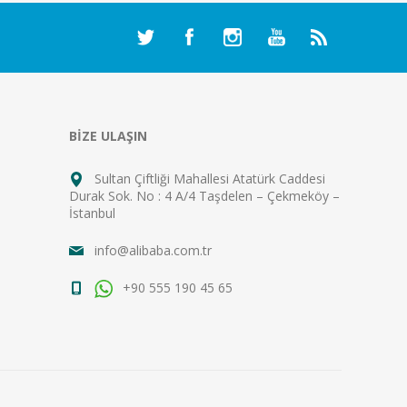
BİZE ULAŞIN
Sultan Çiftliği Mahallesi Atatürk Caddesi
Durak Sok. No : 4 A/4 Taşdelen – Çekmeköy –
İstanbul
info@alibaba.com.tr
+90 555 190 45 65