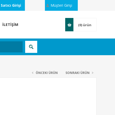
Satıcı Girişi
Müşteri Girişi
İLETİŞİM
(0)
ürün
ÖNCEKI ÜRÜN
SONRAKI ÜRÜN