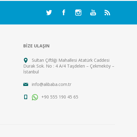
BİZE ULAŞIN
Sultan Çiftliği Mahallesi Atatürk Caddesi
Durak Sok. No : 4 A/4 Taşdelen – Çekmeköy –
İstanbul
info@alibaba.com.tr
+90 555 190 45 65