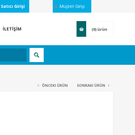
Satıcı Girişi
Müşteri Girişi
İLETİŞİM
(0)
ürün
ÖNCEKI ÜRÜN
SONRAKI ÜRÜN