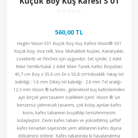
Küçük Boy Kuş Kafesi S 01
560,00 TL
Hagen Vision S01 Küçük Boy Kuş Kafesi Vision® S01
Küçük boy, ince telli, kısa. Muhabbet kuşları, Kanaryalar,
Lovebirds ve Finches için uygundur. Set içinde; 2 Adet
Mavi Yemlik/Suluk 2 Adet Mavi Tünek Kafes Boyutları;
45,7 cm Boy x 35,6 cm En x 50,8 cmYükseklik Yatay tel
kalınlığı : 1.6 mm Dikey tel kalınlığı : 2.6 mm Tel aralığı :
12.3 mm Vision ® kafesler, geleneksel kuş kafeslerinden
ayrı birçok yeni tasarım özellikleri içerir. Vision ® 'un
benzersiz çekmeceli tasarımı, çok kolay ayrılan kafes
kısmı, kafes tabanının boşaltılıp temizlenmesini
kolaylaştırır. Derin kafes tabanı ve yükseltilmiş şeffaf
kafes kenarları sayesinde yem atıklarının kafes dışına
dökülmesi önlenir. Kafes tabanında ki havalandırma