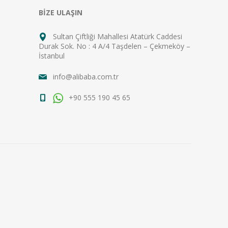
BİZE ULAŞIN
Sultan Çiftliği Mahallesi Atatürk Caddesi
Durak Sok. No : 4 A/4 Taşdelen – Çekmeköy –
İstanbul
info@alibaba.com.tr
+90 555 190 45 65