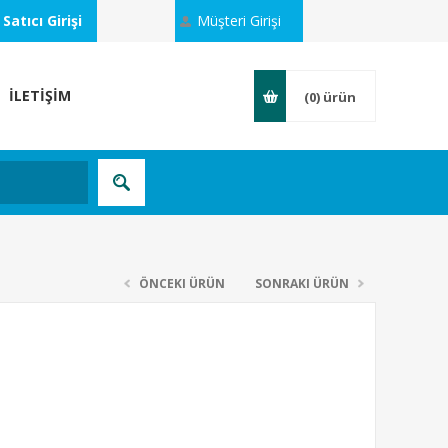
Satıcı Girişi
Müşteri Girişi
İLETİŞİM
(0)
ürün
ÖNCEKI ÜRÜN
SONRAKI ÜRÜN