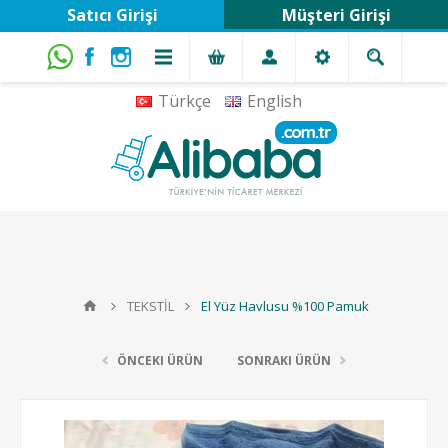
Satıcı Girişi
Müşteri Girişi
Türkçe
English
TEKSTİL
El Yüz Havlusu %100 Pamuk
ÖNCEKI ÜRÜN
SONRAKI ÜRÜN