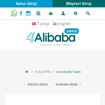
Satıcı Girişi
Müşteri Girişi
Türkçe
English
PLAJ GİYİM
Deri Bralet Takım
ÖNCEKI ÜRÜN
SONRAKI ÜRÜN