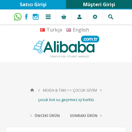
Satıcı Girişi
Müşteri Girişi
Türkçe
English
MODA & TAKI >> ÇOCUK GİYİM
çocuk bot su geçirmez içi kürklü
ÖNCEKI ÜRÜN
SONRAKI ÜRÜN