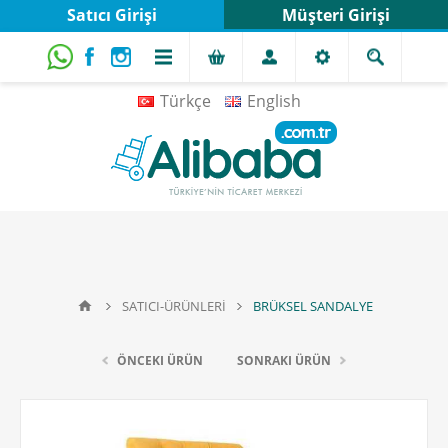
Satıcı Girişi
Müşteri Girişi
Türkçe
English
SATICI-ÜRÜNLERİ
BRÜKSEL SANDALYE
ÖNCEKI ÜRÜN
SONRAKI ÜRÜN