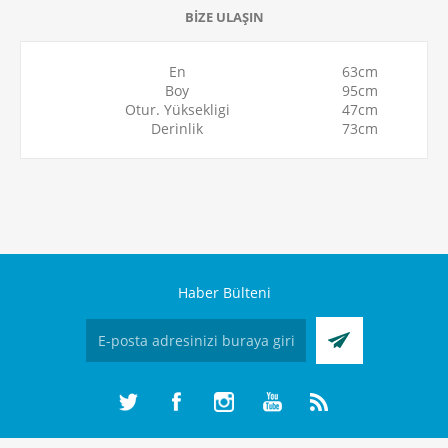
BİZE ULAŞIN
En
63cm
Boy
95cm
Otur. Yüksekligi
47cm
Derinlik
73cm
Haber Bülteni