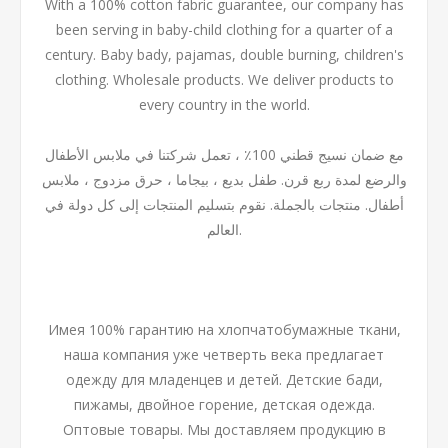
With a 100% cotton fabric guarantee, our company has
been serving in baby-child clothing for a quarter of a
century. Baby bady, pajamas, double burning, children's
clothing. Wholesale products. We deliver products to
every country in the world.
مع ضمان نسيج قطني 100٪ ، تعمل شركتنا في ملابس الأطفال
والرضع لمدة ربع قرن. طفل بديع ، بيجاما ، حرق مزدوج ، ملابس
أطفال. منتجات بالجملة. نقوم بتسليم المنتجات إلى كل دولة في
العالم.
Имея 100% гарантию на хлопчатобумажные ткани,
наша компания уже четверть века предлагает
одежду для младенцев и детей. Детские бади,
пижамы, двойное горение, детская одежда.
Оптовые товары. Мы доставляем продукцию в