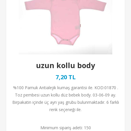
uzun kollu body
7,20 TL
%100 Pamuk Antialejik kumaş garantisi ile. KOD:01870 .
Toz pembesi uzun kollu düz bebek body. 03-06-09 ay.
Birpakatin içinde üç ayrı yaş grubu bulunmaktadır. 6 farklı
renk seçeneği ile.
Minimum sipariş adeti: 150