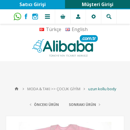
Satıcı Girişi
Müşteri Girişi
Türkçe
English
MODA & TAKI >> ÇOCUK GİYİM
uzun kollu body
ÖNCEKI ÜRÜN
SONRAKI ÜRÜN