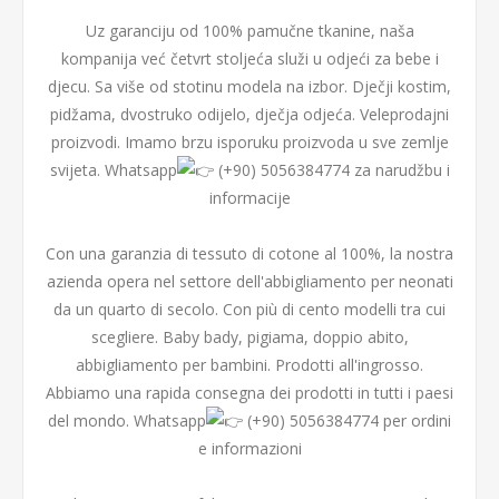
Uz garanciju od 100% pamučne tkanine, naša
kompanija već četvrt stoljeća služi u odjeći za bebe i
djecu. Sa više od stotinu modela na izbor. Dječji kostim,
pidžama, dvostruko odijelo, dječja odjeća. Veleprodajni
proizvodi. Imamo brzu isporuku proizvoda u sve zemlje
svijeta. Whatsapp
(+90) 5056384774 za narudžbu i
informacije
Con una garanzia di tessuto di cotone al 100%, la nostra
azienda opera nel settore dell'abbigliamento per neonati
da un quarto di secolo. Con più di cento modelli tra cui
scegliere. Baby bady, pigiama, doppio abito,
abbigliamento per bambini. Prodotti all'ingrosso.
Abbiamo una rapida consegna dei prodotti in tutti i paesi
del mondo. Whatsapp
(+90) 5056384774 per ordini
e informazioni