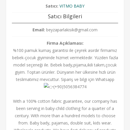
Satıcı:
VITMO BABY
Satıcı Bilgileri
Email:
beyzaparlakisik@gmail.com
Firma Açıklaması:
%100 pamuk kumaş garantisi ile çeyrek asırdır firmamız
bebek-çocuk giyiminde hizmet vermektedir. Yüzden fazla
model seçeneği ile. Bebek bady,pijama,ikili takım,çocuk
giyim. Toptan ürünler. Dünyanın her ülkesine hızlı ürün
teslimatımız mevcuttur. Sipariş ve bilgi için Whatsapp
(+90)5056384774
With a 100% cotton fabric guarantee, our company has
been serving in baby-child clothing for a quarter of a
century. With more than a hundred models to choose
from. Baby bady, pajamas, double suit, kids wear.