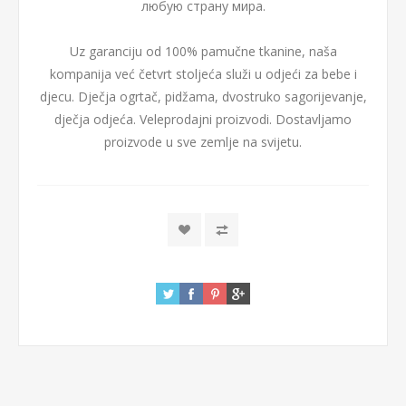
любую страну мира.
Uz garanciju od 100% pamučne tkanine, naša
kompanija već četvrt stoljeća služi u odjeći za bebe i
djecu. Dječja ogrtač, pidžama, dvostruko sagorijevanje,
dječja odjeća. Veleprodajni proizvodi. Dostavljamo
proizvode u sve zemlje na svijetu.