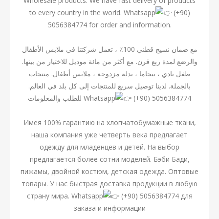
Wholesale products. We have fast delivery of products
to every country in the world. Whatsapp
(+90)
5056384774 for order and information.
مع ضمان نسيج قطني 100٪ ، تعمل شركتنا في ملابس الأطفال
والرضع لمدة ربع قرن. مع أكثر من مائة موديل للاختيار من بينها.
طفل بادي ، بيجاما ، بدلة مزدوجة ، ملابس أطفال. منتجات
بالجملة. لدينا توصيل سريع للمنتجات إلى كل بلد في العالم.
للطلب والمعلومات Whatsapp
(+90) 5056384774
Имея 100% гарантию на хлопчатобумажные ткани,
наша компания уже четверть века предлагает
одежду для младенцев и детей. На выбор
предлагается более сотни моделей. Бэби Бади,
пижамы, двойной костюм, детская одежда. Оптовые
товары. У нас быстрая доставка продукции в любую
страну мира. Whatsapp
(+90) 5056384774 для
заказа и информации