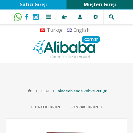
Satıcı Girişi
Müşteri Girişi
Türkçe
English
GIDA
aladeeb sade kahve 200 gr
ÖNCEKI ÜRÜN
SONRAKI ÜRÜN