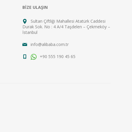
BİZE ULAŞIN
Sultan Çiftliği Mahallesi Atatürk Caddesi
Durak Sok. No : 4 A/4 Taşdelen – Çekmeköy –
İstanbul
info@alibaba.com.tr
+90 555 190 45 65