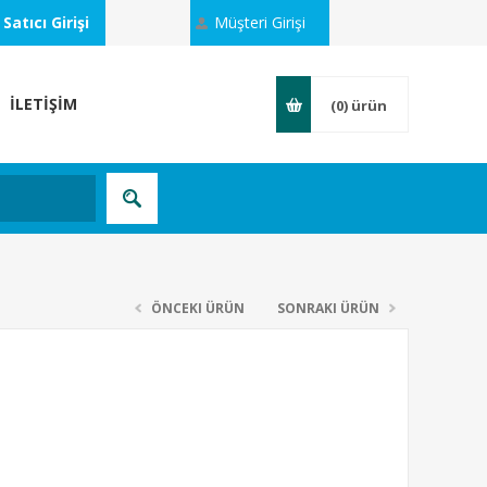
Satıcı Girişi
Müşteri Girişi
İLETİŞİM
(0)
ürün
ÖNCEKI ÜRÜN
SONRAKI ÜRÜN